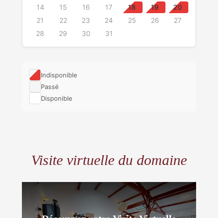
14
15
16
17
18
19
20
21
22
23
24
25
26
27
28
29
30
31
Indisponible
Passé
Disponible
Visite virtuelle du domaine